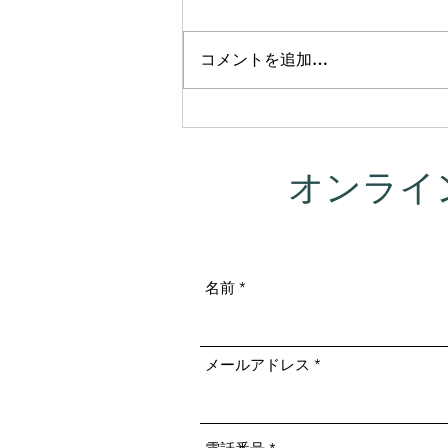
コメントを追加…
この夏、新しい挑戦を始めま
す。「ヨガニドラ講師入門」
無料オンライン講座を開催し
オンライ
ます！
名前
メールアドレス