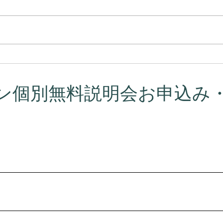
プラーナの真実 ― 呼吸はコ
カル
ントロールするものではなか
意味
った
ン個別無料説明会お申込み