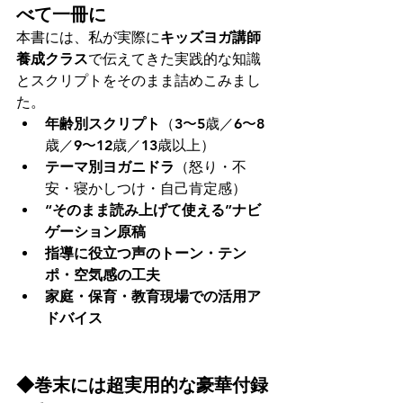
べて一冊に
本書には、私が実際に
キッズヨガ講師
養成クラス
で伝えてきた実践的な知識
とスクリプトをそのまま詰めこみまし
た。
年齢別スクリプト
（3〜5歳／6〜8
歳／9〜12歳／13歳以上）
テーマ別ヨガニドラ
（怒り・不
安・寝かしつけ・自己肯定感）
“そのまま読み上げて使える”ナビ
ゲーション原稿
指導に役立つ声のトーン・テン
ポ・空気感の工夫
家庭・保育・教育現場での活用ア
ドバイス
◆巻末には超実用的な豪華付録