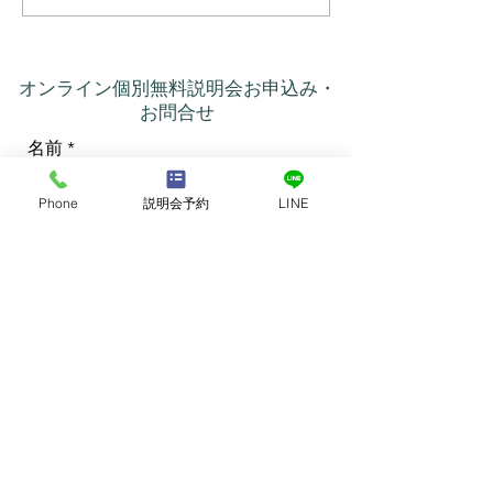
コントロールするもので
いう意味だった
はなかった
オンライン個別無料説明会お申込み・
お問合せ
名前
Phone
説明会予約
LINE
メールアドレス
電話番号
ご希望のコースをご選択ください
*
南インドリトリート
RYT500(200＋300)ハワイコース