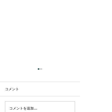
コメント
コメントを追加…
プラーナの真実 ― 呼吸は
カルマって、本