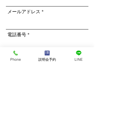
メールアドレス
電話番号
ご希望のコースをご選択ください
*
Phone
説明会予約
LINE
南インドリトリート
RYT500(200＋300)ハワイコース
RYT200バリ島コース
RYT300バリ島コース
RYT500(200＋300)バリ島コース
バリ島BOWリトリート
RYT200ハワイコース
RYT300ハワイコース
ハワイリトリート
RYT200スリランカコース
RYT300スリランカコース
RYT500(200＋300)スリランカコース