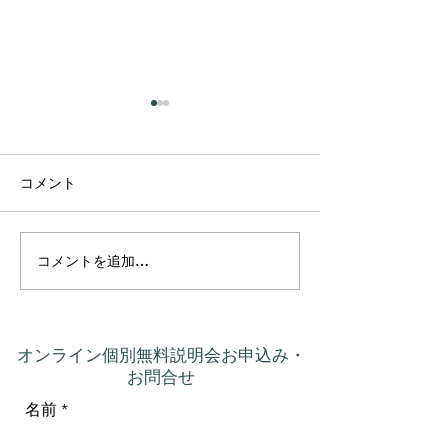
コメント
コメントを追加…
プラーナの真実 ― 呼吸は
カルマって、本
コントロールするもので
いう意味だった
はなかった
オンライン個別無料説明会お申込み・
お問合せ
名前