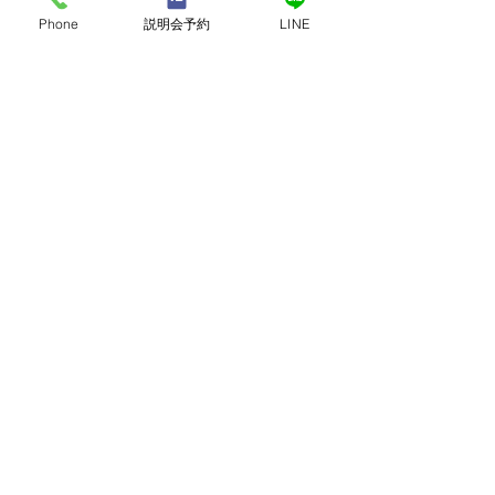
Phone
説明会予約
LINE
オンライン個別無料説明会お申込み・
お問合せ
名前
メールアドレス
電話番号
ご希望のコースをご選択ください
*
南インドリトリート
RYT500(200＋300)ハワイコース
RYT200バリ島コース
RYT300バリ島コース
RYT500(200＋300)バリ島コース