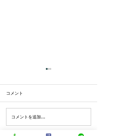
コメント
コメントを追加…
プラーナの真実 ― 呼吸は
カルマって、本
コントロールするもので
いう意味だった
はなかった