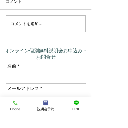
コメント
コメントを追加…
プラーナの真実 ― 呼吸は
カルマって、本
コントロールするもので
いう意味だった
はなかった
オンライン個別無料説明会お申込み・
お問合せ
名前
メールアドレス
Phone
説明会予約
LINE
電話番号