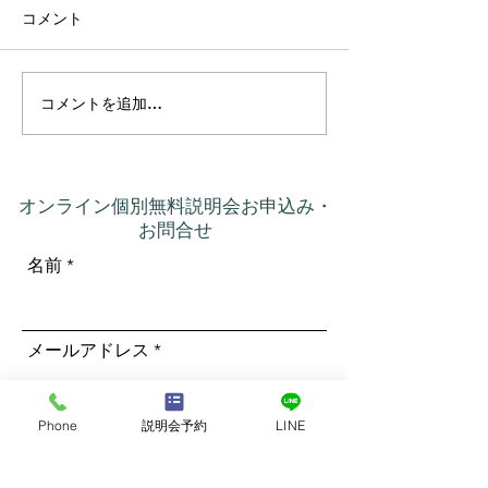
コメント
コメントを追加…
プラーナの真実 ― 呼吸は
カルマって、本
コントロールするもので
いう意味だった
はなかった
オンライン個別無料説明会お申込み・
お問合せ
名前
メールアドレス
Phone
説明会予約
LINE
電話番号