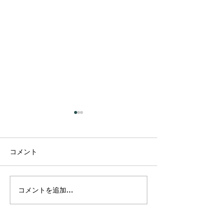
コメント
コメントを追加…
プラーナの真実 ― 呼吸は
カルマって、本
コントロールするもので
いう意味だった
はなかった