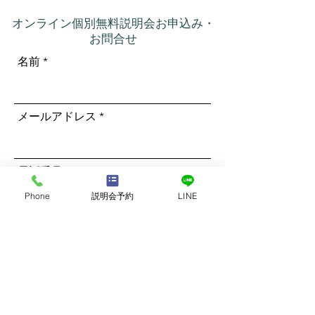
オンライン個別無料説明会お申込み・
お問合せ
名前
メールアドレス
電話番号
Phone
説明会予約
LINE
ご希望のコースをご選択ください
*
南インドリトリート
RYT500(200＋300)ハワイコース
RYT200バリ島コース
RYT300バリ島コース
RYT500(200＋300)バリ島コース