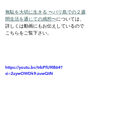
無駄を大切に生きる 〜バリ島での２週
間生活を通じての感想〜
に
ついては、
詳しくは動画にもお伝えしているので
こちらをご覧下さい。
https://youtu.be/trbPfU9lB64?
si=2aywOWDk9-zuwQtN