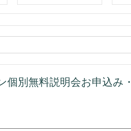
プラーナの真実 ― 呼吸はコ
カル
ントロールするものではなか
意味
った
ン個別無料説明会お申込み