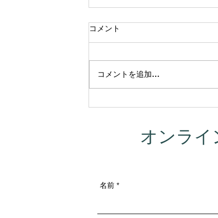
コメント
コメントを追加…
この夏、新しい挑戦を始めま
す。「ヨガニドラ講師入門」
無料オンライン講座を開催し
オンライ
ます！
名前