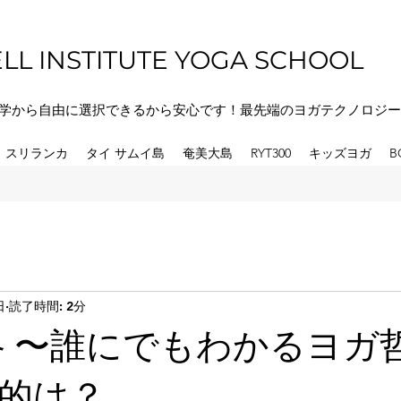
LL INSTITUTE YOGA SCHOOL
学から自由に選択できるから安心です！最先端のヨガテクノロジー
スリランカ
タイ サムイ島
奄美大島
RYT300
キッズヨガ
B
日
読了時間: 2分
格 〜誰にでもわかるヨガ
的は？