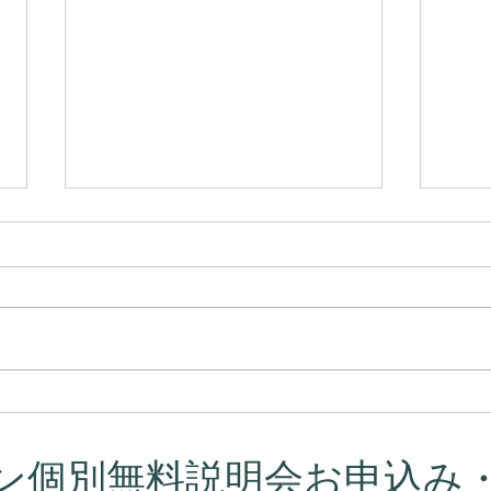
プラーナの真実 ― 呼吸はコ
カル
ントロールするものではなか
意味
った
ン個別無料説明会お申込み