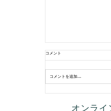
コメント
コメントを追加…
この夏、新しい挑戦を始めま
す。「ヨガニドラ講師入門」
無料オンライン講座を開催し
オンライ
ます！