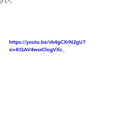
さい。
https://youtu.be/vb4gCXrN2gU?
si=KQAV4wssClogVXc_