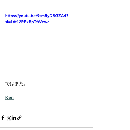
https://youtu.be/9smRyDBGZA4?
si=L6t12RExBpTfWewc
ではまた。
Ken