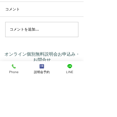
コメント
コメントを追加…
プラーナの真実 ― 呼吸は
カルマって、本
コントロールするもので
いう意味だった
はなかった
オンライン個別無料説明会お申込み・
お問合せ
名前
Phone
説明会予約
LINE
メールアドレス
電話番号