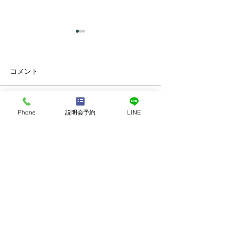
コメント
コメントを追加…
プラーナの真実 ― 呼吸は
カルマって、本
Phone
説明会予約
LINE
コントロールするもので
いう意味だった
はなかった
オンライン個別無料説明会お申込み・
お問合せ
名前
メールアドレス