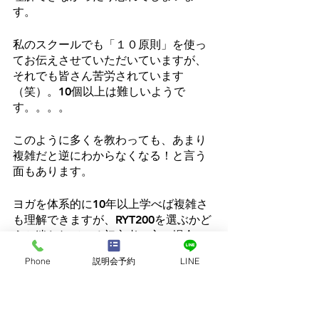
す。
私のスクールでも「１０原則」を使っ
てお伝えさせていただいていますが、
それでも皆さん苦労されています
（笑）。10個以上は難しいようで
す。。。。
このように多くを教わっても、あまり
複雑だと逆にわからなくなる！と言う
面もあります。
ヨガを体系的に10年以上学べば複雑さ
も理解できますが、RYT200を選ぶかど
うか迷われている初心者の方の場合
は、まずはシンプルに、簡潔に理解さ
Phone
説明会予約
LINE
れることをお勧めします。
最初からインドやアメリカに行って学
んだり、大学院の先生のような大