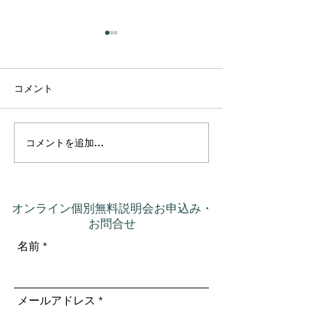
コメント
コメントを追加…
プラーナの真実 ― 呼吸は
カルマって、本
コントロールするもので
いう意味だった
はなかった
オンライン個別無料説明会お申込み・
お問合せ
名前
メールアドレス