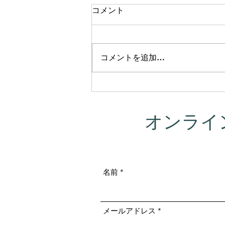
コメント
コメントを追加…
この夏、新しい挑戦を始めま
す。「ヨガニドラ講師入門」
無料オンライン講座を開催し
オンライ
ます！
名前
メールアドレス