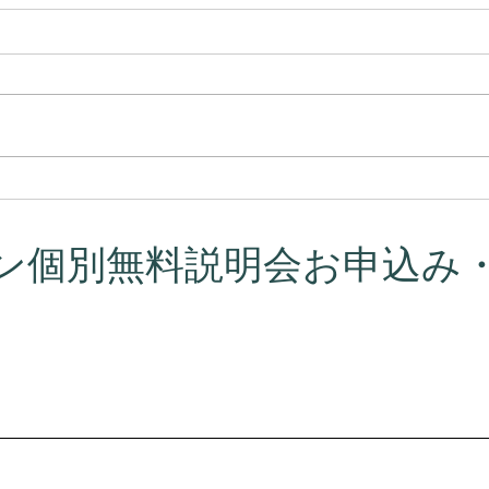
プラーナの真実 ― 呼吸はコ
カル
ントロールするものではなか
意味
った
ン個別無料説明会お申込み