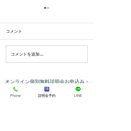
コメント
コメントを追加…
プラーナの真実 ― 呼吸は
カルマって、本
コントロールするもので
いう意味だった
はなかった
オンライン個別無料説明会お申込み・
お問合せ
Phone
説明会予約
LINE
名前
メールアドレス