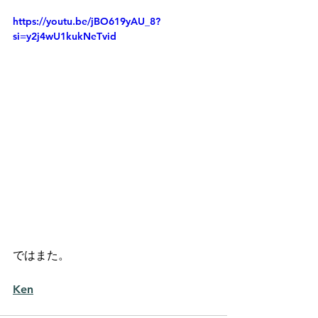
https://youtu.be/jBO619yAU_8?
si=y2j4wU1kukNeTvid
ではまた。
Ken