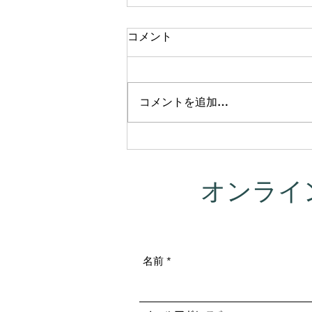
コメント
コメントを追加…
この夏、新しい挑戦を始めま
す。「ヨガニドラ講師入門」
無料オンライン講座を開催し
オンライ
ます！
名前