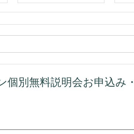
プラーナの真実 ― 呼吸はコ
カル
ントロールするものではなか
意味
った
ン個別無料説明会お申込み