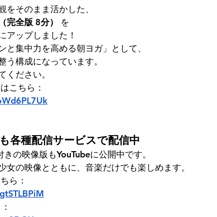
観をそのまま活かした、
（完全版 8分）
 を
にアップしました！
ンと集中力を高める朝ヨガ」として、
整う構成になっています。
てください。
画はこちら：
xt6Wd6PL7Uk
ムも各種配信サービスで配信中
付きの映像版もYouTubeに公開中です。
少女の映像とともに、音楽だけでも楽しめます。
こちら：
XgtSTLBPiM
ら：