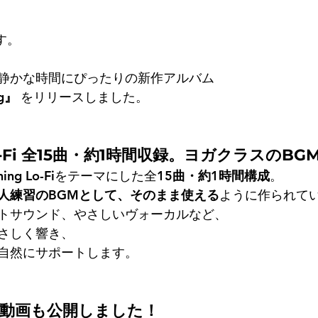
す。
静かな時間にぴったりの新作アルバム
ng』
 をリリースしました。
ing Lo-Fi 全15曲・約1時間収録。ヨガクラスの
ng Lo-Fiをテーマにした全
15曲・約1時間構成
。
人練習のBGMとして、そのまま使える
ように作られて
トサウンド、やさしいヴォーカルなど、
さしく響き、
自然にサポートします。
ス動画も公開しました！