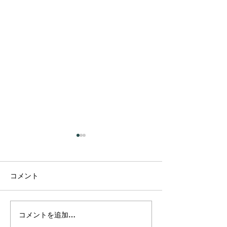
コメント
コメントを追加…
プラーナの真実 ― 呼吸は
カルマって、本