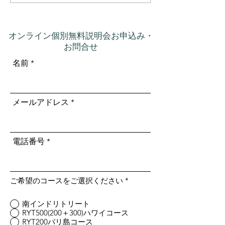
コントロールするもので
いう意味だった
はなかった
オンライン個別無料説明会お申込み・
お問合せ
名前
メールアドレス
電話番号
ご希望のコースをご選択ください
*
南インドリトリート
RYT500(200＋300)ハワイコース
RYT200バリ島コース