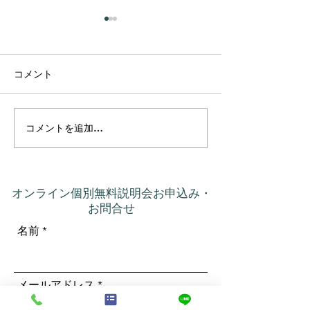
コメント
コメントを追加…
プラーナの真実 ― 呼吸は
カルマって、本
コントロールするもので
いう意味だった
はなかった
オンライン個別無料説明会お申込み・
お問合せ
名前
メールアドレス