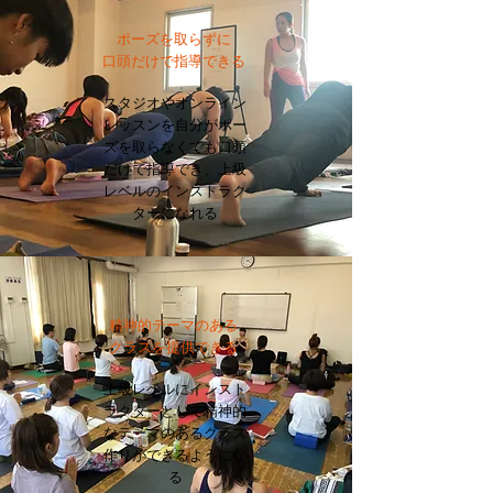
ポーズを取らずに
口頭だけで指導できる
スタジオやオンライン
レッスンを自分がポー
ズを取らなくても口頭
だけで指導でき、上級
レベルのインストラク
ターになれる
精神的テーマのある
クラスを提供できる
上級レベルにインスト
ラクターとして精神的
なテーマのあるクラス
作りができるようにな
る