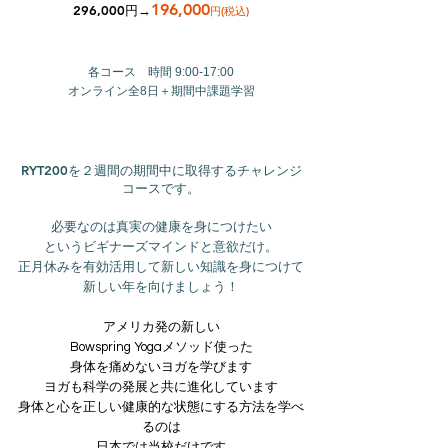
196,000
296,000円→
円(税込)
各コース 時間 9:00-17:00
オンライン全8日＋期間中課題学習
RYT200を２週間の期間中に取得するチャレンジ
コースです。
必要なのは真実の健康を身につけた
い
というビギナーズマインドと意欲だけ。
正月休みを有効活用して新しい知識を身につけて
新しい年を向けましょう！
アメリカ発の新しい
Bowspring Yogaメソッド使った
身体を痛めないヨガを学びます
ヨガも科学の発展と共に進化しています
身体と心を正しい健康的な状態にする方法を学べ
るのは
日本では当校だけです