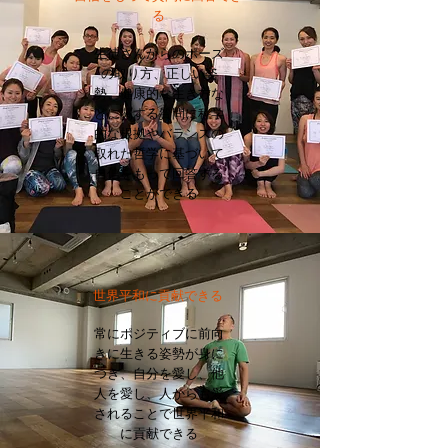
る
生徒さんからのポーズ
の取り方、正しい姿
勢、健康的な生き方な
どに関する質問に科学
的な根拠やバランスの
取れた哲学に基づいて
自信をもって回答する
ことができる
世界平和に貢献できる
常にポジティブに前向
きに生きる姿勢が身に
つき、自分を愛し、他
人を愛し、人からも愛
されることで世界平和
に貢献できる