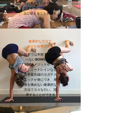
その考えを自分自身の
日常生活に活かしたり
人に伝えることができ
る
健康的な方法で
ヨガを指導できる
日本では本校でしか学
べないBOWSPRING
YOGAメソッドや、ア
ナトミートレインなど
世界最先端のヨガテク
ニックが身につき、身
体を痛めない健康的な
方法でヨガを行い、指
導することができる