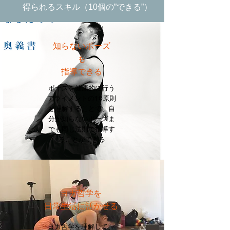
得られるスキル（10個の”できる”）
​知らないポーズ
も
指導できる
ポーズを健康的に行う
アライメントの10原則
を理解することで、自
分が知らないポーズま
でも同じ法則で指導す
ることができる
ヨガ哲学を
日常生活に活かせる
ヨガ哲学を理解して、