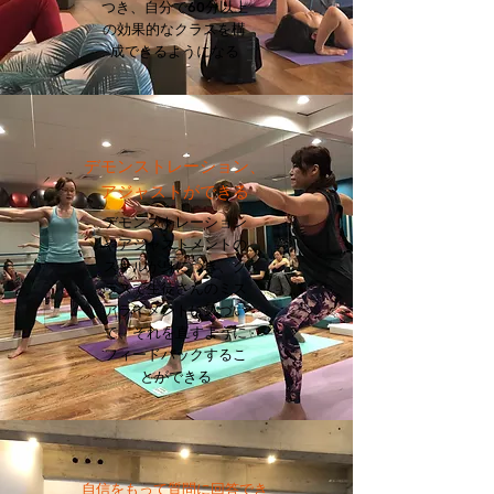
つき、自分で60分以上
の効果的なクラスを構
成できるようになる
デモンストレーション、
アジャストができる
デモンストレーション
やアジャストメントの
スキルが身につき、ク
ラスで生徒さんのミス
アライメントに気づい
て、それを直すように
フィードバックするこ
とができる
自信をもって質問に回答でき