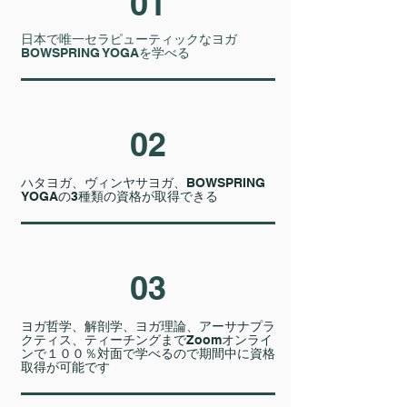
01
日本で唯一​セラピューティックなヨガ
BOWSPRING YOGAを学べる
02
ハタヨガ、ヴィンヤサヨガ、BOWSPRING
YOGAの3種類の資格が取得できる
03
ヨガ哲学、解剖学、ヨガ理論、
アーサナプラ
クティス、ティーチングまでZoomオンライ
ンで１００％対面で学べるので期間中に資格
取得が可能です