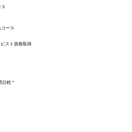
ース
イ島コース
ラピスト資格取得
望日程
*