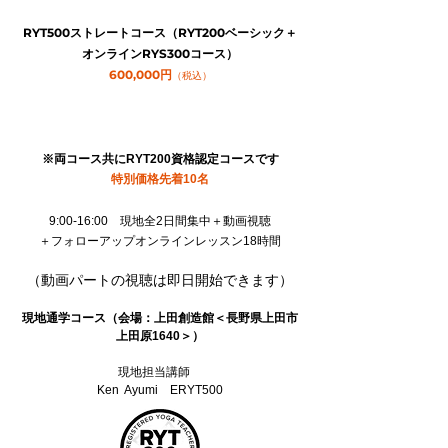
RYT500ストレートコース（RYT200ベーシック＋
オンラインRYS300コース）
600,000円
（税込）
※両コース共にRYT200資格認定コースです
特別価格先着10名
9:00-16:00 現地全2日間集中＋動画視聴
＋フォローアップオンラインレッスン18時間
（動画パートの視聴は
即日開始できます）
現地通学コース（会場：上田創造館＜長野県上田市
上田原1640＞）
担当講師
現地
Ken Ayumi
E
RYT500