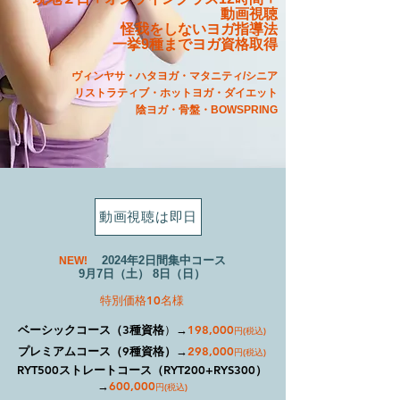
動画視聴
怪我をしないヨガ指導法
一挙9種までヨガ資格取得
ヴィンヤサ・ハタヨガ・マタニティ/シニア
リストラティ
ブ・ホットヨガ・ダイエット
陰ヨガ・骨盤・BOWSPRING
動画視聴は即日
2024年2日間集中コース
NEW!
9月7日（土） 8日（日）
特別価格10名様
ベーシックコース（3種資格
）→
198,000
円(税込)
プレミアムコース（9種資格）
→
298,000
円(税込)
RYT500ストレートコース（RYT200+RYS300）
→
600,000
円(税込)