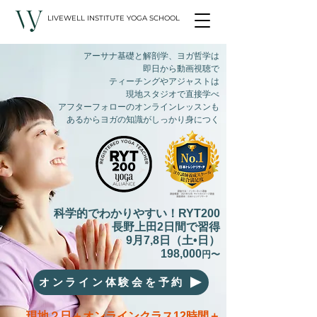
LIVEWELL INSTITUTE YOGA SCHOOL
アーサナ基礎と解剖学、ヨガ哲学は
即日から動画視聴で
ティーチングやアジャストは
現地スタジオで直接学べ
アフターフォローのオンラインレッスンも
あるからヨガの知識がしっかり身につく
科学的でわかりやすい！RYT200
長野上田2日間で習得
9月7,8日（土•日）
198,000
円〜
オンライン体験会を予約
現地２日＋オンラインクラス12時間＋