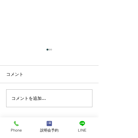
コメント
コメントを追加…
プラーナの真実 ― 呼吸は
カルマって、本
コントロールするもので
いう意味だった
はなかった
オンライン個別無料説明会お申込み・
Phone
説明会予約
LINE
お問合せ