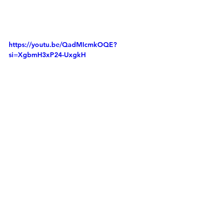
https://youtu.be/QadMIcmkOQE?
si=XgbmH3xP24-UxgkH