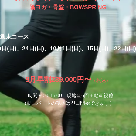
陰ヨガ・骨盤・BOWSPRING
 週末
コース
日(日)、24日(日)、10月1日(日)、15日(日)、22日(日)
早
割
239
,0
00円
​〜
8月
（税込）
時間 9:0
0-16:00 現地全6回＋動画視聴
（動画パートの視聴は
即日開始できます）