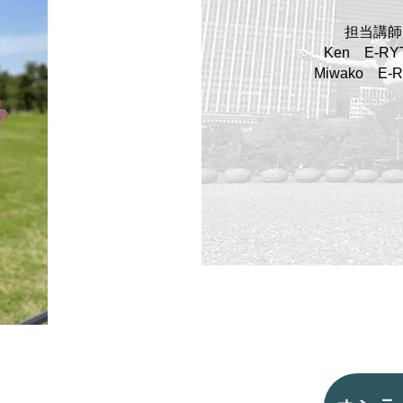
担当講
Ken E-RY
Miwako E-R