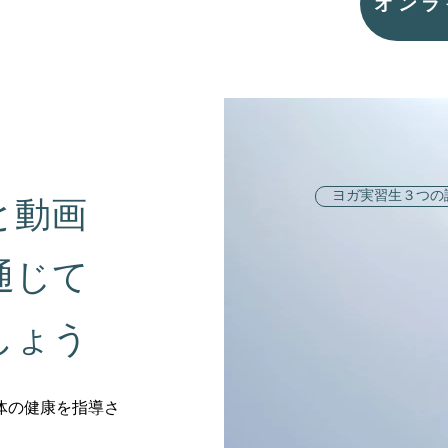
オンラ
ヨガ実習生３つの
と動画
通じて
しょう
体の健康を指導さ