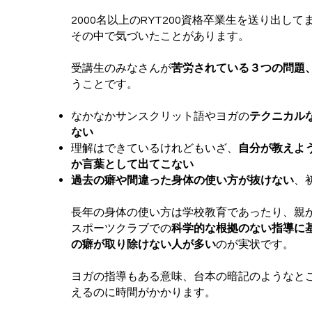
2000名以上のRYT200資格卒業生を送り出し
その中で気づいたことがあります。
受講生のみなさんが
苦労されている３つの問題
うことです。
なかなかサンスクリット語やヨガの
テクニカル
ない
理解はできているけれどもいざ、
自分が教えよ
か言葉として出てこない
過去の癖や間違った身体の使い方が抜けない
、
長年の身体の使い方は学校教育であったり、親
スポーツクラブでの
科学的な根拠のない指導に
の癖が取り除けない人が多い
のが実状です。
ヨガの指導もある意味、台本の暗記のようなと
えるのに時間がかかります。