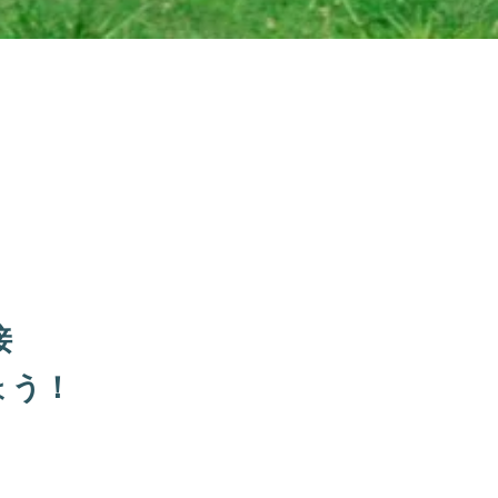
接
ょう！