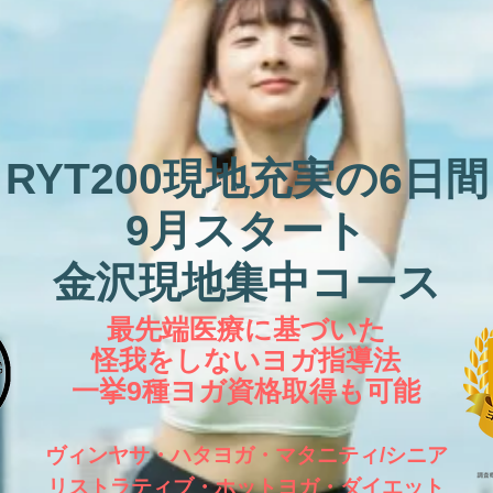
RYT200現地充実の6日間
9月スタート
​金沢現地集中コース
最先端医療に基づいた
怪我をしないヨガ指導法
一挙9種ヨガ資格取得も可能
ヴィンヤサ・ハタヨガ・マタニティ/シニア
リストラティ
ブ・ホットヨガ・ダイエット