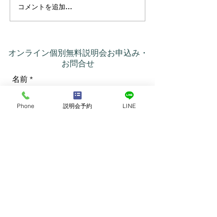
コメントを追加…
プラーナの真実 ― 呼吸は
カルマって、本
コントロールするもので
いう意味だった
はなかった
オンライン個別無料説明会お申込み・
お問合せ
名前
Phone
説明会予約
LINE
メールアドレス
電話番号
ご希望のコースをご選択ください
*
南インドリトリート